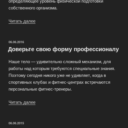
определяющее уровень физической подготовки
собственного организма.
Читать далее
«Какие
фитнес
программы
по
ОПУБЛИКОВАНО
06.06.2016
Доверьте свою форму профессионалу
настоящему
эффективны?»
Наше тело — удивительно сложный механизм, для
работы над которым требуются специальные знания.
Поэтому сегодня никого уже не удивляет, когда в
спортивных клубах и фитнес-центрах встречаются
персональные фитнес-тренеры.
Читать далее
«Доверьте
свою
форму
профессионалу»
ОПУБЛИКОВАНО
06.06.2015