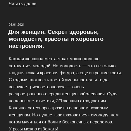
Читать далее
«Пилатес
—
вид
умеренных
ОПУБЛИКОВАНО
08.01.2021
Для женщин. Секрет здоровья,
физических
молодости, красоты и хорошего
нагрузок»
настроения.
Каждая женщина мечтает как можно дольше
оставаться молодой. Но молодость — это не только
гладкая кожа и красивая фигура, а еще и крепкие кости.
С годами плотность костей уменьшается, и тогда
возникает риск остеопороза — очень
распространенного среди женщин заболевания. Судя
по данным статистики, 2/3 женщин страдают им.
Конечно, остеопороз грозит в основном пожилым
женщинам. Но лучше «застраховаться» смолоду, чем
потом мучиться от боли и бесконечных переломов.
Угрозы можно избежать!