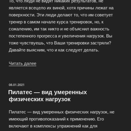
То, что люди не видят никаких результатов, не
является всецело их виной, хотя причины лежат на
поверхности. Эти люди делают то, что им советует
тренер в самом начале курса тренировок, но, к
сожалению, им так никто и не объяснил важность
постепенного прогресса и увеличения нагрузок. Вы
тоже чувствуешь, что Ваши тренировки застряли?
Давайте выясним, что и как следует делать.
Читать далее
«Силовые
тренировки:
когда
и
ОПУБЛИКОВАНО
08.01.2021
Пилатес — вид умеренных
как
физических нагрузок
нужно
увеличивать
Пилатес — вид умеренных физических нагрузок, не
вес»
имеющий противопоказаний к применению. Его
включают в комплексы упражнений как для