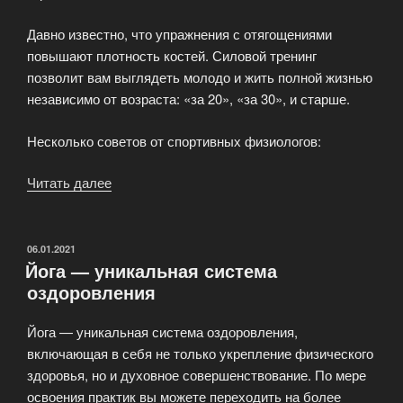
Давно известно, что упражнения с отягощениями
повышают плотность костей. Силовой тренинг
позволит вам выглядеть молодо и жить полной жизнью
независимо от возраста: «за 20», «за 30», и старше.
Несколько советов от спортивных физиологов:
Читать далее
«Для
женщин.
Секрет
здоровья,
ОПУБЛИКОВАНО
06.01.2021
Йога — уникальная система
молодости,
оздоровления
красоты
и
Йога — уникальная система оздоровления,
хорошего
включающая в себя не только укрепление физического
настроения.»
здоровья, но и духовное совершенствование. По мере
освоения практик вы можете переходить на более