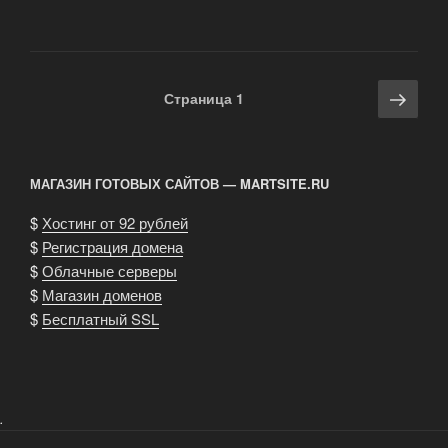
Навигация
Сле
Страница
1
по
стра
записям
МАГАЗИН ГОТОВЫХ САЙТОВ — MARTSITE.RU
$
Хостинг от 92 рублей
$
Регистрация домена
$
Облачные серверы
$
Магазин доменов
$
Бесплатный SSL
.