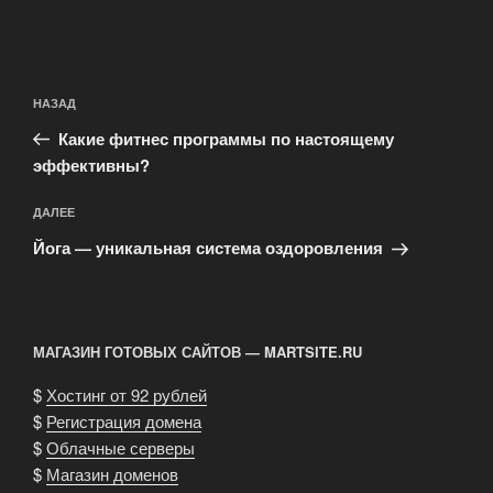
Навигация
Предыдущая
НАЗАД
по
запись:
записям
Какие фитнес программы по настоящему
эффективны?
Следующая
ДАЛЕЕ
запись
Йога — уникальная система оздоровления
МАГАЗИН ГОТОВЫХ САЙТОВ — MARTSITE.RU
$
Хостинг от 92 рублей
$
Регистрация домена
$
Облачные серверы
$
Магазин доменов