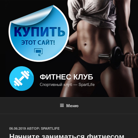
Перейти
к
содержимому
ФИТНЕС КЛУБ
Спортивный клуб — SpartLife
Меню
ОПУБЛИКОВАНО
06.06.2019
АВТОР:
SPARTLIFE
Начните заниматься фитнесом